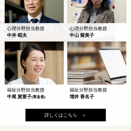
心理分野担当教授
心理分野担当教授
中井 昭夫
中山 留美子
福祉分野担当教授
福祉分野担当教授
中尾 賀要子
増井 香名子
(専攻長)
詳しくはこちら ＞