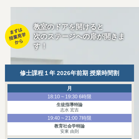
教室のドアを開けると
次のステージへの扉が開きま
す！
修士課程１年 2026年前期 授業時間割
月
18:10 ~ 19:30 6時限
生徒指導特論
志水 宏吉
19:40 ~ 21:00 7時限
教育社会学特論
安東 由則